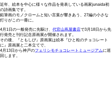
近年、絵本を中心に様々な作品を発表している画家junaida初
の詩画集です。
鉛筆画のモノクロームと短い言葉が響きあう、27編の小さな
灯りがこの一冊に。
4月1日の一般発売に先駆け、
代官山蔦屋書店
で3月18日から先
行発売と刊行記念原画展が開催されます。
その後、『ともしび』原画展は絵本『ひと粒のチョコレート
に』原画展と二本立てで、
4月13日から神戸の
フェリシモチョコレートミュージアム
に巡
回します。