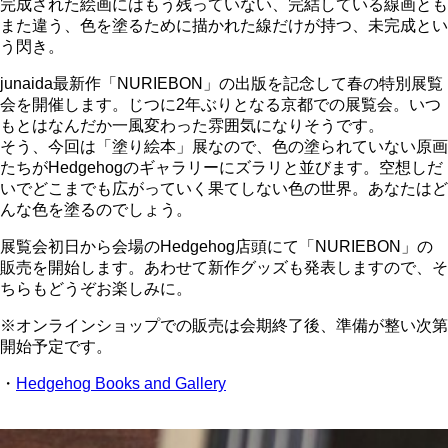
完成された絵画にはもう残っていない、完結している線画とも
また違う、色を塗るために描かれた線だけが持つ、未完成とい
う閃き。
junaida最新作「NURIEBON」の出版を記念して春の特別展覧
会を開催します。じつに2年ぶりとなる京都での展覧会。いつ
もとはなんだか一風変わった雰囲気になりそうです。
そう、今回は「塗り絵本」展なので、色の塗られていない原画
たちがHedgehogのギャラリーにズラリと並びます。空想しだ
いでどこまでも広がっていく果てしない色の世界。あなたはど
んな色を塗るのでしょう。
展覧会初日から会場のHedgehog店頭にて「NURIEBON」の
販売を開始します。あわせて新作グッズも発表しますので、そ
ちらもどうぞお楽しみに。
※オンラインショップでの販売は会期終了後、準備が整い次第
開始予定です。
・
Hedgehog Books and Gallery