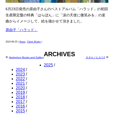
6月23日発売の原由子さんのベストアルバム「ハラッド」の初回
生産限定盤の特典「はらぼん」に「涙の天使に微笑みを」の楽
曲からイメージして、絵を描かせて頂きました。
原由子「ハラッド」
2010-06-25 |
News
,
Client Works
|
ARCHIVES
«
»
Hedgehog Books and Gallery
ホタルノヒカリ2
2025
/
2024
/
2023
/
2022
/
2021
/
2020
/
2019
/
2018
/
2017
/
2016
/
2015
/